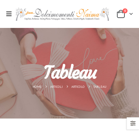
0
Oggettistica
Bomboniere
Feste di laurea
Confettata
Tableau
Servizi per cerimonie
Party
HOME
ARTICOLI
ARTICOLO
TABLEAU
Articoli da regalo
Tableau
Wedding planner
Partecipazioni
HOME
ARTICOLI
ARTICOLO
TABLEAU