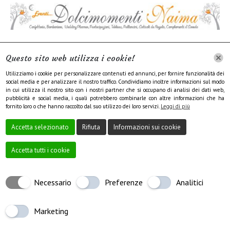
INFORMATIVA SUL TRATTAMENTO DEI DATI
Questo sito web utilizza i cookie!
PERSONALI
Utilizziamo i cookie per personalizzare contenuti ed annunci, per fornire funzionalità dei
social media e per analizzare il nostro traffico. Condividiamo inoltre informazioni sul modo
COOKIE POLICY
in cui utilizza il nostro sito con i nostri partner che si occupano di analisi dei dati web,
pubblicità e social media, i quali potrebbero combinarle con altre informazioni che ha
fornito loro o che hanno raccolto dal suo utilizzo dei loro servizi.
Leggi di più
Accetta selezionato
Rifiuta
Informazioni sui cookie
Accetta tutti i cookie
Creato da
Local Web – Agenzia Web Marketing Milano
Copyrights © 2021
Necessario
Preferenze
Analitici
EVENTI DOLCI MOMENTI | Tutti i diritti riservati.
Marketing