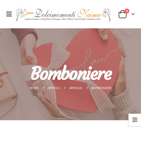
0
Oggettistica
Bomboniere
Feste di laurea
Confettata
Bomboniere
Servizi per cerimonie
Party
HOME
ARTICOLI
ARTICOLO
BOMBONIERE
Articoli da regalo
Tableau
Wedding planner
Partecipazioni
HOME
ARTICOLI
ARTICOLO
BOMBONIERE