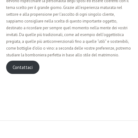
devono rispecchiare la personalità degli sposi ed essere coerenti con il
tema scelto per il grande giorno. Grazie all’esperienza maturata nel
settore e alla propensione per l’ascolto di ogni singolo cliente,
sappiamo consigliare nella scelta di questo importante oggetto,
destinato a ricordare per sempre quel momento nella mente dei vostri
invitati. Da quelle più tradizionali, come ad esempio dell’oggettistica
pregiata, a quelle più anticonvenzionali fino a quelle “utili” e sostenibili,
come bottiglie d’olio o vino: a seconda delle vostre preferenze, potremo
studiare la bomboniera perfetta in base allo stile del matrimonio.
Contattaci